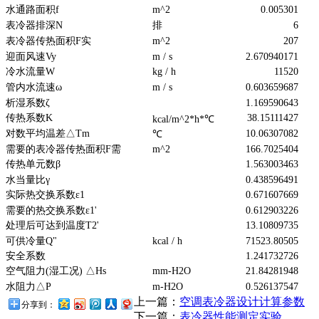
水通路面积f
m^2
0.005301
表冷器排深N
排
6
表冷器传热面积F实
m^2
207
迎面风速Vy
m / s
2.670940171
冷水流量W
kg / h
11520
管内水流速ω
m / s
0.603659687
析湿系数ζ
1.169590643
传热系数K
38.15111427
kcal/m^2*h*℃
对数平均温差△Tm
10.06307082
℃
需要的表冷器传热面积F需
m^2
166.7025404
传热单元数β
1.563003463
水当量比γ
0.438596491
实际热交换系数ε1
0.671607669
需要的热交换系数ε1'
0.612903226
处理后可达到温度T2'
13.10809735
可供冷量Q"
kcal / h
71523.80505
安全系数
1.241732726
空气阻力(湿工况) △Hs
mm-H2O
21.84281948
水阻力△P
m-H2O
0.526137547
上一篇：
空调表冷器设计计算参数
分享到：
下一篇：
表冷器性能测定实验