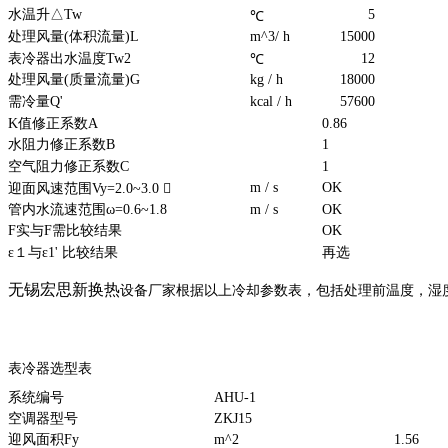
水温升△Tw
5
℃
处理风量(体积流量)L
m^3/ h
15000
表冷器出水温度Tw2
12
℃
处理风量(质量流量)G
kg / h
18000
需冷量Q'
kcal / h
57600
K值修正系数A
0.86
水阻力修正系数B
1
空气阻力修正系数C
1
m / s
OK
迎面风速范围Vy=2.0~3.0 
管内水流速范围ω=0.6~1.8
m / s
OK
F实与F需比较结果
OK
ε１与ε1' 比较结果
再选
无锡宏思新换热
设备厂家根据以上冷却参数表，包括处理前温度，湿
表冷器选型表
系统编号
AHU-1
空调器型号
ZKJ15
迎风面积Fy
m^2
1.56