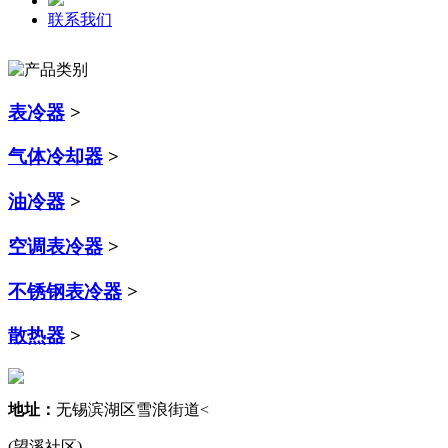
联系我们
表冷器
>
气体冷却器
>
油冷器
>
空调表冷器
>
不锈钢表冷器
>
散热器
>
地址：
无锡滨湖区雪浪街道<
(望溪社区)