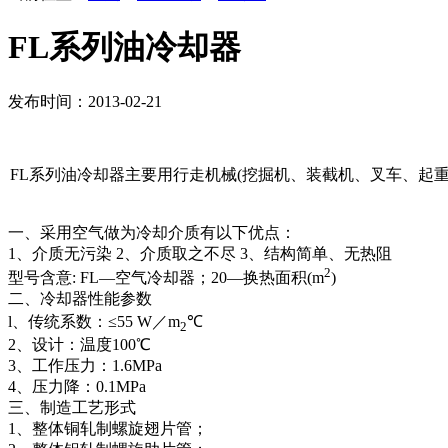
FL系列油冷却器
发布时间：2013-02-21
FL系列油冷却器主要用行走机械(挖掘机、装截机、叉车、起
一、采用空气做为冷却介质有以下优点：
1、介质无污染 2、介质取之不尽 3、结构简单、无热阻
2
型号含意: FL—空气冷却器；20—换热面积(m
)
二、冷却器性能参数
l、传统系数：≤55 W／m
℃
2
2、设计：温度100℃
3、工作压力：1.6MPa
4、压力降：0.1MPa
三、制造工艺形式
1、整体铜轧制螺旋翅片管；