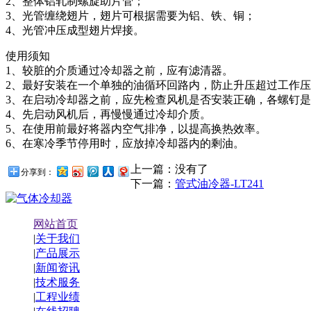
2、整体铝轧制螺旋助片管；
3、光管缠绕翅片，翅片可根据需要为铝、铁、铜；
4、光管冲压成型翅片焊接。
使用须知
1、较脏的介质通过冷却器之前，应有滤清器。
2、最好安装在一个单独的油循环回路内，防止升压超过工作
3、在启动冷却器之前，应先检查风机是否安装正确，各螺钉
4、先启动风机后，再慢慢通过冷却介质。
5、在使用前最好将器内空气排净，以提高换热效率。
6、在寒冷季节停用时，应放掉冷却器内的剩油。
上一篇：没有了
分享到：
下一篇：
管式油冷器-LT241
网站首页
|
关于我们
|
产品展示
|
新闻资讯
|
技术服务
|
工程业绩