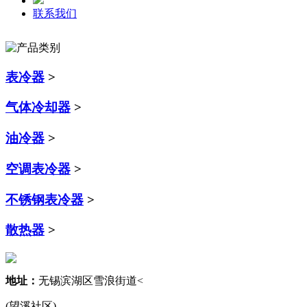
联系我们
表冷器
>
气体冷却器
>
油冷器
>
空调表冷器
>
不锈钢表冷器
>
散热器
>
地址：
无锡滨湖区雪浪街道<
(望溪社区)